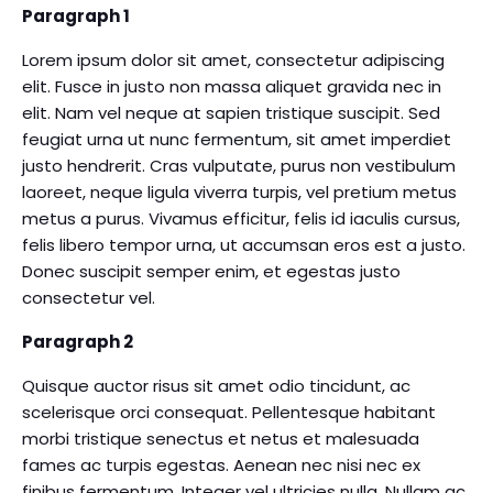
Paragraph 1
Lorem ipsum dolor sit amet, consectetur adipiscing
elit. Fusce in justo non massa aliquet gravida nec in
elit. Nam vel neque at sapien tristique suscipit. Sed
feugiat urna ut nunc fermentum, sit amet imperdiet
justo hendrerit. Cras vulputate, purus non vestibulum
laoreet, neque ligula viverra turpis, vel pretium metus
metus a purus. Vivamus efficitur, felis id iaculis cursus,
felis libero tempor urna, ut accumsan eros est a justo.
Donec suscipit semper enim, et egestas justo
consectetur vel.
Paragraph 2
Quisque auctor risus sit amet odio tincidunt, ac
scelerisque orci consequat. Pellentesque habitant
morbi tristique senectus et netus et malesuada
fames ac turpis egestas. Aenean nec nisi nec ex
finibus fermentum. Integer vel ultricies nulla. Nullam ac