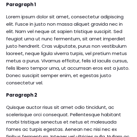
Paragraph 1
Lorem ipsum dolor sit amet, consectetur adipiscing
elit. Fusce in justo non massa aliquet gravida nec in
elit. Nam vel neque at sapien tristique suscipit. Sed
feugiat urna ut nunc fermentum, sit amet imperdiet
justo hendrerit. Cras vulputate, purus non vestibulum
laoreet, neque ligula viverra turpis, vel pretium metus
metus a purus. Vivamus efficitur, felis id iaculis cursus,
felis libero tempor urna, ut accumsan eros est a justo.
Donec suscipit semper enim, et egestas justo
consectetur vel.
Paragraph 2
Quisque auctor risus sit amet odio tincidunt, ac
scelerisque orci consequat. Pellentesque habitant
morbi tristique senectus et netus et malesuada
fames ac turpis egestas. Aenean nec nisi nec ex
finibus fermentum. Integer vel ultricies nulla. Nullam ac